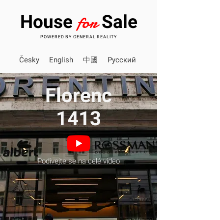
for
House
Sale
POWERED BY GENERAL REALITY
Česky
English
中國
Pусский
Florenc
1413
Podívejte se na celé video