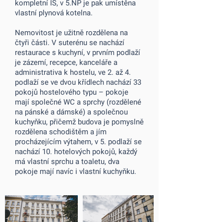
kompletní IS, v 5.NP je pak umístěna
vlastní plynová kotelna.
Nemovitost je užitně rozdělena na
čtyři části. V suterénu se nachází
restaurace s kuchyní, v prvním podlaží
je zázemí, recepce, kanceláře a
administrativa k hostelu, ve 2. až 4.
podlaží se ve dvou křídlech nachází 33
pokojů hostelového typu – pokoje
mají společné WC a sprchy (rozdělené
na pánské a dámské) a společnou
kuchyňku, přičemž budova je pomyslně
rozdělena schodištěm a jím
procházejícím výtahem, v 5. podlaží se
nachází 10. hotelových pokojů, každý
má vlastní sprchu a toaletu, dva
pokoje mají navíc i vlastní kuchyňku.