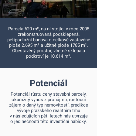
Parcela 620 m², na ní stojící v roce 2005
zrekonstruovaná podsklepená,
pětipodlažní budova o celkové zastavěné
ploše 2.695 m² a užitné ploše 1785 m².
Obestavěný prostor, včetně sklepa a
podkroví je 10.614 m³.
Potenciál
Potenciál růstu ceny stavební parcely,
okamžitý výnos z pronájmu, rostoucí
zájem o daný typ nemovitostí, predikce
vývoje pražského realitním trhu
v následujících pěti letech nás utvrzuje
o jedinečnosti této investiční nabídky.