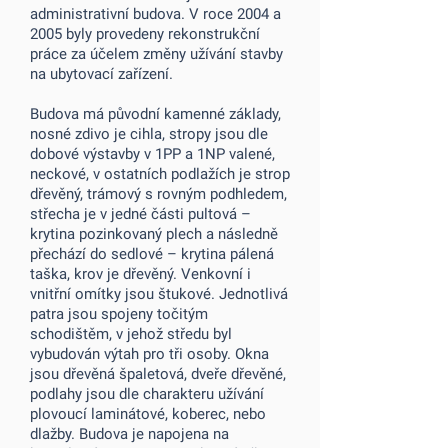
administrativní budova. V roce 2004 a
2005 byly provedeny rekonstrukční
práce za účelem změny užívání stavby
na ubytovací zařízení.
Budova má původní kamenné základy,
nosné zdivo je cihla, stropy jsou dle
dobové výstavby v 1PP a 1NP valené,
neckové, v ostatních podlažích je strop
dřevěný, trámový s rovným podhledem,
střecha je v jedné části pultová –
krytina pozinkovaný plech a následně
přechází do sedlové – krytina pálená
taška, krov je dřevěný. Venkovní i
vnitřní omítky jsou štukové. Jednotlivá
patra jsou spojeny točitým
schodištěm, v jehož středu byl
vybudován výtah pro tři osoby. Okna
jsou dřevěná špaletová, dveře dřevěné,
podlahy jsou dle charakteru užívání
plovoucí laminátové, koberec, nebo
dlažby. Budova je napojena na