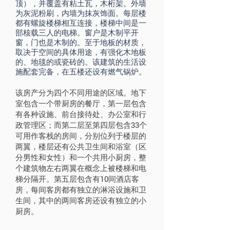
顶），并覆盖有粘土瓦，木桁架。外墙
为灰泥粉刷，内墙为抹灰饰面。每层楼
都有螺旋楼梯相互连接，楼梯中间是一
部核载三人的电梯。窗户是木制平开
窗，门也是木制的。至于地板的材质，
取决于空间的具体用途，有强化木地板
的、地毯的或瓷砖的。该建筑的生活设
施配套完备，在五楼还设有燃气锅炉。
该房产分为四个不同用途的区域。地下
室包含一个带厨房的餐厅，第一层包含
有各种设施、前台接待处、办公室和行
政管理区；而第二层至第四层包含33个
可用作客栈的房间，分别位列于楼层的
两翼，楼层还有公共卫生间和浴室（区
分男性和女性）和一个共用小厨房，整
个建筑物左右两翼在概念上被楼梯和电
梯分隔开。第五层包含有10间酒店客
房，每间客房都有独立的淋浴设施和卫
生间，其中的两间客房还设有独立的小
厨房。