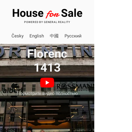
for
House
Sale
POWERED BY GENERAL REALITY
Česky
English
中國
Pусский
Florenc
1413
Посмотрите видео полностью