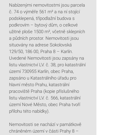
Nabízenými nemovitostmi jsou parcela
č. 74 o výměře 561 m² a na ní stojící
podsklepená, třípodlažní budova s
podkrovím – bytový dům, o celkové
užitné ploše 1500 m², včetně sklepních
a půdních prostor. Nemovitosti jsou
situovány na adrese Sokolovská
129/50, 186 00, Praha 8 – Karlín.
Uvedené Nemovitosti jsou zapsány na
listu vlastnictví LV. č. 38, pro katastrální
území 730955 Karlín, obec Praha,
zapsáno u Katastrálního úřadu pro
hlavní město Prahu, katastrální
pracoviště Praha (kopie příslušného
listu vlastnictví LV. č. 566, katastrální
území Nové Město, obec Praha tvoří
přílohu této nabídky).
Nemovitosti se nachází v památkově
chráněném území v části Prahy 8 –