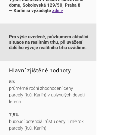
domu, Sokolovská 129/50, Praha 8
― Karlín si vyžádejte
zde >
Pro výše uvedené, průzkumem aktuální
situace na realitním trhu, při uvážení
dalšího vývoje realitního trhu uvádíme:
Hlavní zjištěné hodnoty
5%
průměrné roční zhodnocení ceny
parcely (k.ú. Karlín) v uplynulých deseti
letech
7,5%
budoucí potenciál růstu ceny 1 m²/rok
parcely (k.ú. Karlín)