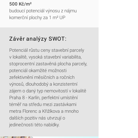
500 Kč/m²
budoucí potenciál výnosu z nájmu
komerční plochy za 1 m² UP
Závěr analýzy SWOT:
Potenciál růstu ceny stavební parcely
v lokalitě, vysoká stavební variabilita,
stoprocentní zastavěná plocha parcely,
potenciál okamžité možnosti
zefektivnění měsíčních a ročních
výnosů, dlouhodobý a konzistentní
zájem o daný typ nemovitostí v lokalitě
Praha 8 - Karlín, perfektní umístění
téměř na středu mezi zastávkami
metra Florenc a Křižíkova a mnoho
dalších pozitiv nás utvrzují o
jedinečnosti této nabídky.