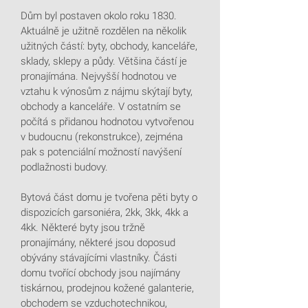
Dům byl postaven okolo roku 1830.
Aktuálně je užitně rozdělen na několik
užitných částí: byty, obchody, kanceláře,
sklady, sklepy a půdy. Většina částí je
pronajímána. Nejvyšší hodnotou ve
vztahu k výnosům z nájmu skýtají byty,
obchody a kanceláře. V ostatním se
počítá s přidanou hodnotou vytvořenou
v budoucnu (rekonstrukce), zejména
pak s potenciální možností navýšení
podlažnosti budovy.
Bytová část domu je tvořena pěti byty o
dispozicích garsoniéra, 2kk, 3kk, 4kk a
4kk. Některé byty jsou tržně
pronajímány, některé jsou doposud
obývány stávajícími vlastníky. Části
domu tvořící obchody jsou najímány
tiskárnou, prodejnou kožené galanterie,
obchodem se vzduchotechnikou,