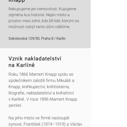
Nekupujeme jen nemovitost. Kupujeme
zejména kus historie. Nejen místo a
prostor mezi zdmi, kde žili lidé, kterým za
možnost nabýt tento dům vděčíme.
Sokolovská 129/50, Praha 8 / Karlín
Vznik nakladatelství
na Karlíně
Roku 1866 Mamert Knapp spolu se
společníkem založili firmu Mikuláš a
Knapp, knihkupectví, knihtiskárna,
litografie, nakladatelství a knihařství
v Karlíně. V roce 1896 Mamert Knapp
zemřel.
Na jeho místo ve firmě nastoupili
synové, František (1874–1919) a Václav