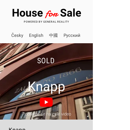
for
House
Sale
POWERED BY GENERAL REALITY
Česky
English
中國
Pусский
SOLD
Knapp
Podívejte se na celé video
Knapp