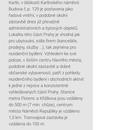
Karlín, v blízkosti Karlínského náměstí.
Budova č.p. 129 je postavena jako
řadová vnitřní, v podobné okolní
zástavbě dnes již převážně
administrativních a bytových objektů.
Lokalita této části Prahy je vhodná jak
pro ubytování, sídla firem (kanceláře,
prodejny, služby …), tak zejména pro
rezidenční bydlení. Vzhledem ke své
poloze, v širším centru hlavního města,
podobné okolní zástavbě a dobré
občanské vybavenosti, patří z pohledu
rezidenčního bydlení i obchodních aktivit
k jedné z nejvíce a konzistentně
vyhledávaných částí Prahy. Stanice
metra Florenc a Křižíkova jsou vzdáleny
do 500 m (7 min. chůze), centrum
města Náměstí Republiky je vzdáleno
1,5 km. Tramvajová zastávka je
vzdálena do 100 m.