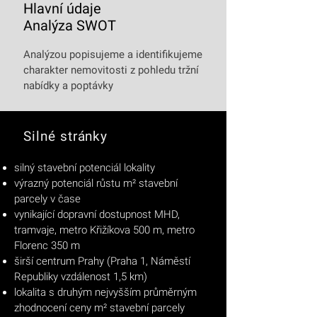
Hlavní údaje
Analýza SWOT
Analýzou popisujeme a identifikujeme
charakter nemovitosti z pohledu tržní
nabídky a poptávky
Silné stránky
silný stavební potenciál lokality
výrazný potenciál růstu
m²
stavební
parcely v čase
vynikající dopravní dostupnost MHD,
tramvaje, metro Křižíkova 500 m, metro
Florenc 350 m
širší centrum Prahy (Praha 1, Náměstí
Republiky vzdálenost 1,5 km)
lokalita s druhým nejvyšším průměrným
zhodnocení ceny
m²
stavební parcely