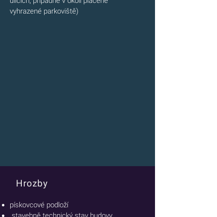
ulicích, případně v okolí placené
vyhrazené parkoviště)
Hrozby
pískovcové podloží
stavebně technický stav budovy